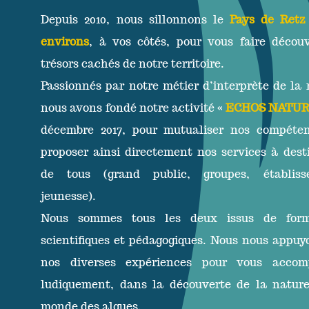
Depuis 2010, nous sillonnons le
Pays de Retz
environs
, à vos côtés, pour vous faire découv
trésors cachés de notre territoire.
Passionnés par notre métier d’interprète de la 
nous avons fondé notre activité «
ECHOS NATU
décembre 2017, pour mutualiser nos compéte
proposer ainsi directement nos services à dest
de tous (grand public, groupes, établiss
jeunesse).
Nous sommes tous les deux issus de form
scientifiques et pédagogiques. Nous nous appuy
nos diverses expériences pour vous accom
ludiquement, dans la découverte de la natur
monde des algues.