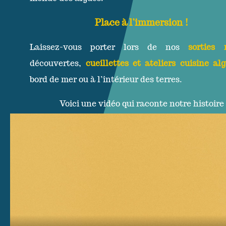
Place à l’immersion !
Laissez-vous porter lors de nos
sorties 
découvertes,
cueillettes et ateliers cuisine al
bord de mer ou à l’intérieur des terres.
Voici une vidéo qui raconte notre histoire