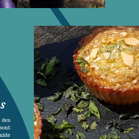
es
des
 sont
mide