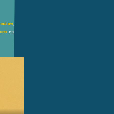
nature
,
gues
en