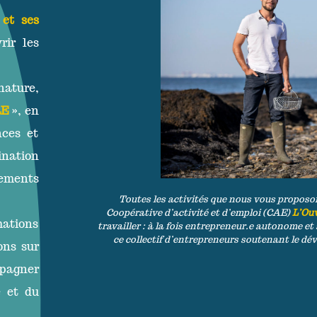
 et ses
rir les
nature,
RE
», en
nces et
ination
ements
Toutes les activités que nous vous proposon
Coopérative d’activité et d’emploi (CAE)
L’Ouv
ations
travailler : à la fois entrepreneur.e autonome e
ce collectif d’entrepreneurs soutenant le d
ons sur
pagner
e et du